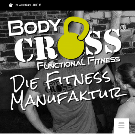
Ihr Warenkorb
-
0,00
€