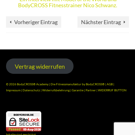
BodyCROSS Fitnesstrainer Nico Schwanz.
Vorheriger Eintrag
Nächster Eintrag
Vertrag widerrufen
© 2026 BodyCROSS® Academy | Die Fitnessmanufaktur by BodyCROSS® |
AGB
|
Impressum
|
Datenschutz
|
Widerrufsbelehrung
|
Garantie
|
Partner
|
WIDERRUF BUTTON
Inhalte sind geschützt