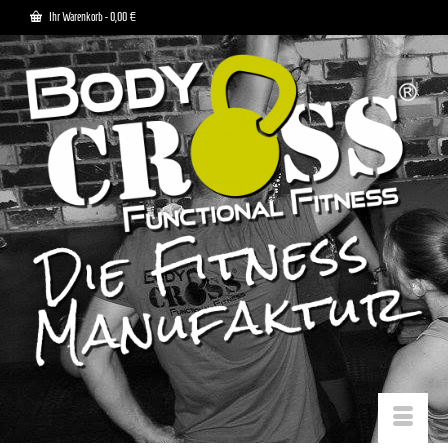
Ihr Warenkorb
-
0,00
€