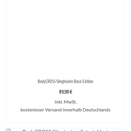
BodyCROSS Slingtrainer Basic Edition
89,90
€
inkl. MwSt.
kostenloser Versand innerhalb Deutschlands
AUSFÜHRUNG WÄHLEN
Dieses
Produkt