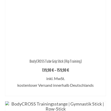
der
Produktseite
gewählt
werden
BodyCROSS Tube Grip Stick (Rip Training)
139,90
€
–
159,90
€
inkl. MwSt.
kostenloser Versand innerhalb Deutschlands
AUSFÜHRUNG WÄHLEN
Dieses
Produkt
weist