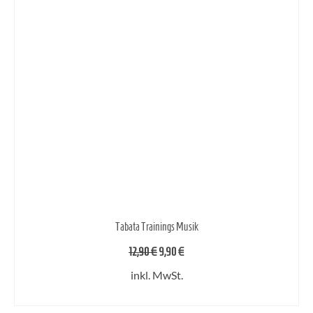
Tabata Trainings Musik
Ursprünglicher
Aktueller
12,90
€
9,90
€
Preis
Preis
inkl. MwSt.
war:
ist:
12,90 €
9,90 €.
IN DEN WARENKORB