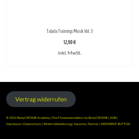
Tabata Trainings Musik Vol. 3
12,90
€
inkl. MwSt.
IN DEN WARENKORB
Vertrag widerrufen
© 2026 BodyCROSS® Academy | Die Fitnessmanufaktur by BodyCROSS® |
AGB
|
Impressum
|
Datenschutz
|
Widerrufsbelehrung
|
Garantie
|
Partner
|
WIDERRUF BUTTON