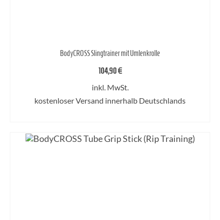
BodyCROSS Slingtrainer mit Umlenkrolle
104,90
€
inkl. MwSt.
kostenloser Versand innerhalb Deutschlands
AUSFÜHRUNG WÄHLEN
Dieses
Produkt
weist
mehrere
Varianten
auf.
Die
Optionen
können
auf