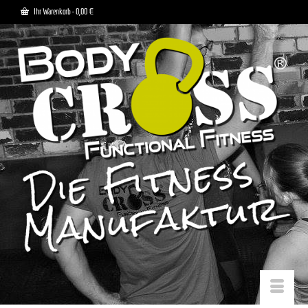
Ihr Warenkorb
-
0,00
€