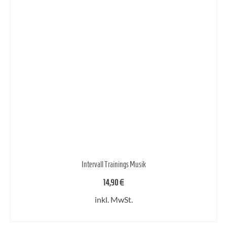
Intervall Trainings Musik
14,90
€
inkl. MwSt.
IN DEN WARENKORB