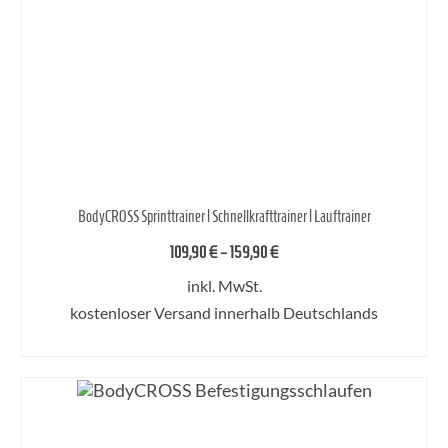
BodyCROSS Sprinttrainer | Schnellkrafttrainer | Lauftrainer
109,90
€
–
159,90
€
inkl. MwSt.
kostenloser Versand innerhalb Deutschlands
AUSFÜHRUNG WÄHLEN
Dieses
Produkt
weist
mehrere
Varianten