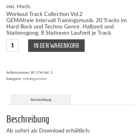
Preis
Preis
war:
ist:
inkl. MwSt.
12,90 €
9,90 €.
Workout Track Collection Vol.2
GEMAfreie Intervall Trainingsmusik. 20 Tracks im
Hard Rock und Techno Genre. Halbzeit und
Stationsgong. 8 Stationen Laufzeit je Track.
Intervall
IN DEN WARENKORB
Trainings
Musik
Vol.
2
Menge
Artikelnummer:
BC-ITM-Vol. 2
Kategorie:
Unkategorisiert
Beschreibung
Beschreibung
Ab sofort als Download erhältlich: