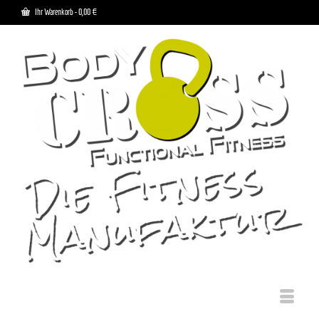
Ihr Warenkorb
-
0,00
€