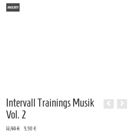
ANGEBOT!
Intervall Trainings Musik
Vol. 2
Ursprünglicher
Aktueller
12,90
€
9,90
€