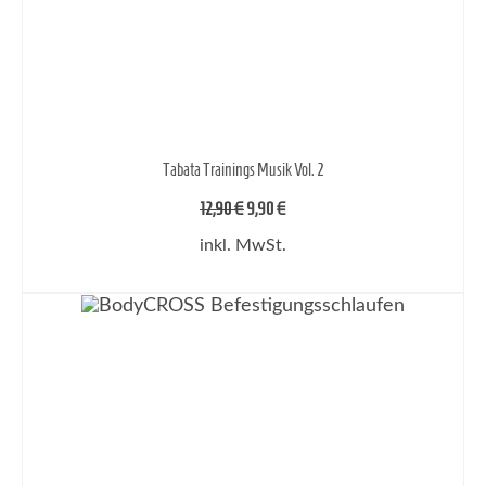
Tabata Trainings Musik Vol. 2
Ursprünglicher
Aktueller
12,90
€
9,90
€
Preis
Preis
inkl. MwSt.
war:
ist:
12,90 €
9,90 €.
IN DEN WARENKORB