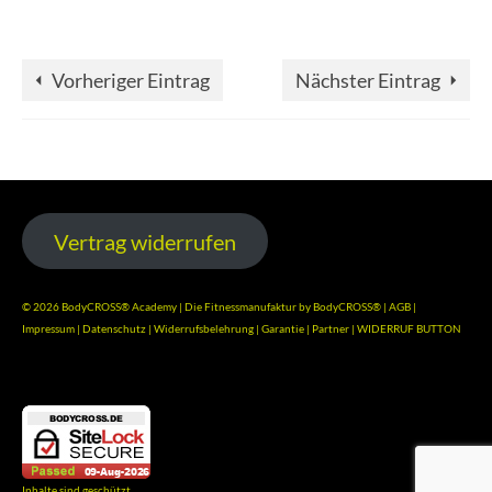
Vorheriger Eintrag
Nächster Eintrag
Vertrag widerrufen
© 2026 BodyCROSS® Academy | Die Fitnessmanufaktur by BodyCROSS® |
AGB
|
Impressum
|
Datenschutz
|
Widerrufsbelehrung
|
Garantie
|
Partner
|
WIDERRUF BUTTON
Inhalte sind geschützt