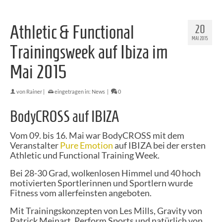
Athletic & Functional
20
MAI 2015
Trainingsweek auf Ibiza im
Mai 2015
von
Rainer
|
eingetragen in:
News
|
0
BodyCROSS auf IBIZA
Vom 09. bis 16. Mai war BodyCROSS mit dem
Veranstalter
Pure Emotion
auf IBIZA bei der ersten
Athletic und Functional Training Week.
Bei 28-30 Grad, wolkenlosen Himmel und 40 hoch
motivierten Sportlerinnen und Sportlern wurde
Fitness vom allerfeinsten angeboten.
Mit Trainingskonzepten von Les Mills, Gravity von
Patrick Meinart, Perform Sports und natürlich von