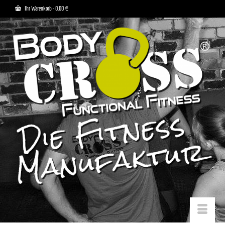
Ihr Warenkorb
-
0,00
€