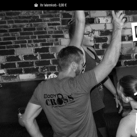
Ihr Warenkorb
-
0,00
€