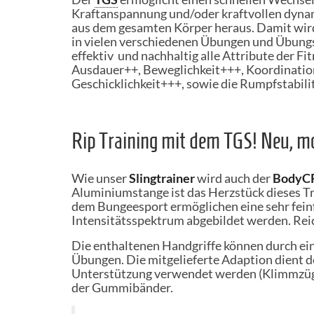
Kraftanspannung und/oder kraftvollen dyn
aus dem gesamten Körper heraus. Damit wird
in vielen verschiedenen Übungen und Übun
effektiv und nachhaltig alle Attribute der Fit
Ausdauer++, Beweglichkeit+++, Koordinati
Geschicklichkeit+++, sowie die Rumpfstabilit
Rip Training mit dem TGS! Neu, mo
Wie unser
Slingtrainer
wird auch der
BodyC
Aluminiumstange ist das Herzstück dieses Tr
dem Bungeesport ermöglichen eine sehr feinf
Intensitätsspektrum abgebildet werden. Reic
Die enthaltenen Handgriffe können durch ei
Übungen. Die mitgelieferte Adaption dient d
Unterstützung verwendet werden (Klimmzüge
der Gummibänder.