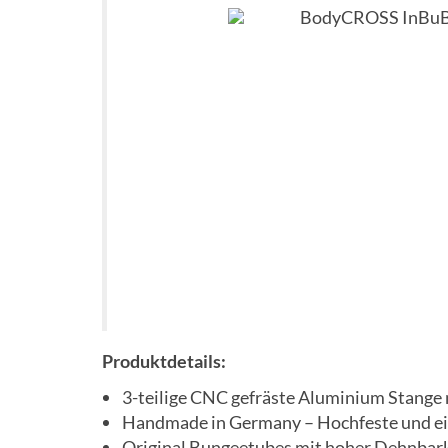
Produktdetails:
3-teilige CNC gefräste Aluminium Stang
Handmade in Germany – Hochfeste und ei
Original Bungeetubes mit hoher Dehnbark