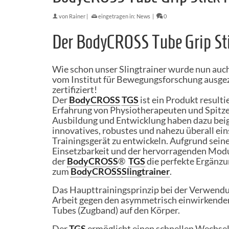
von
Rainer
|
eingetragen in:
News
|
0
Der BodyCROSS Tube Grip St
Wie schon unser Slingtrainer wurde nun a
vom Institut für Bewegungsforschung ausge
zertifiziert!
Der
BodyCROSS
TGS
ist ein Produkt resulti
Erfahrung von Physiotherapeuten und Spitze
Ausbildung und Entwicklung haben dazu beig
innovatives, robustes und nahezu überall ei
Trainingsgerät zu entwickeln. Aufgrund seine
Einsetzbarkeit und der hervorragenden Modul
der
BodyCROSS
®
TGS
die perfekte Ergänz
zum
BodyCROSS
Slingtrainer
.
Das Haupttrainingsprinzip bei der Verwend
Arbeit gegen den asymmetrisch einwirkende
Tubes (Zugband) auf den Körper.
Der
TGS
ermöglicht einen schnellen Wechsel