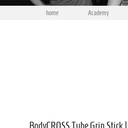
home
Academy
BodyCROSS Tube Grip Stick |