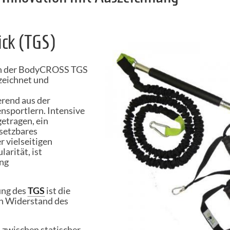
ick (TGS)
uch der BodyCROSS TGS
zeichnet und
erend aus der
nsportlern. Intensive
etragen, ein
nsetzbares
r vielseitigen
arität, ist
ung
ung des
TGS
ist die
n Widerstand des
 zwischen statischer