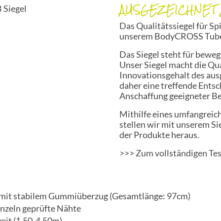
AUSGEZEICHNET 
Das Qualitätssiegel für S
unserem BodyCROSS Tube G
Das Siegel steht für bewe
Unser Siegel macht die Qu
Innovationsgehalt des aus
daher eine treffende Entsc
Anschaffung geeigneter B
Mithilfe eines umfangreich
stellen wir mit unserem Si
der Produkte heraus.
>>> Zum vollständigen Tes
e mit stabilem Gummiüberzug (Gesamtlänge: 97cm)
nzeln geprüfte Nähte
eit (1,50-4,50m)