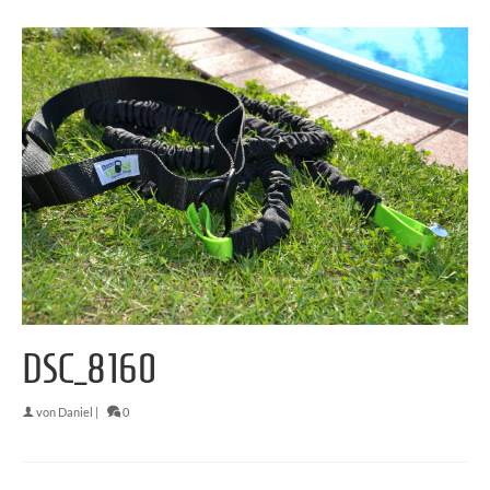
DSC_8160
von
Daniel
|
0