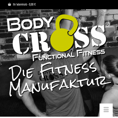
Ihr Warenkorb
-
0,00
€