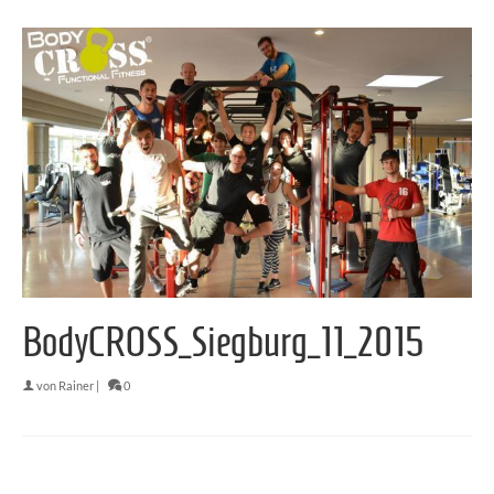
BodyCROSS_Siegburg_11_2015
von
Rainer
|
0