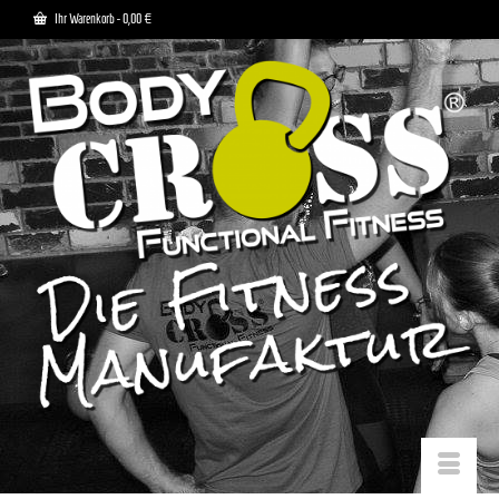
Ihr Warenkorb
-
0,00
€