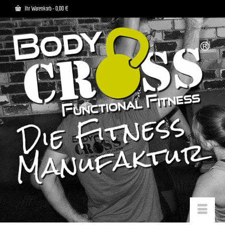
Ihr Warenkorb
-
0,00
€