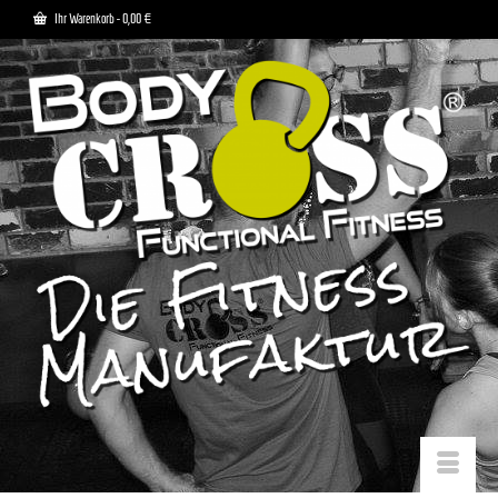
Ihr Warenkorb
-
0,00
€