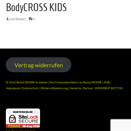
BodyCROSS KIDS
von
Rainer
|
0
Vertrag widerrufen
© 2026 BodyCROSS® Academy | Die Fitnessmanufaktur by BodyCROSS® |
AGB
|
Impressum
|
Datenschutz
|
Widerrufsbelehrung
|
Garantie
|
Partner
|
WIDERRUF BUTTON