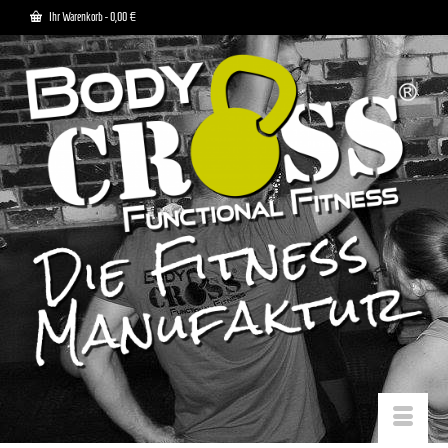
Ihr Warenkorb
-
0,00
€