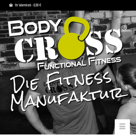
Ihr Warenkorb
-
0,00
€