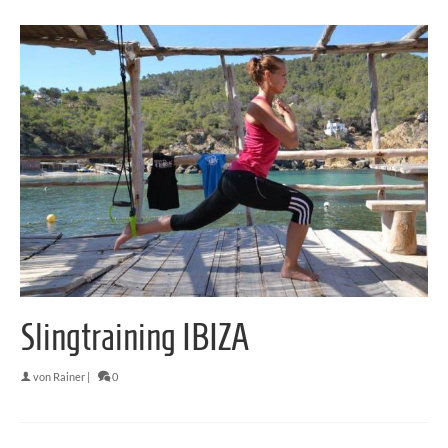
Slingtraining IBIZA
von
Rainer
|
0