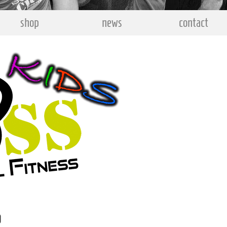
shop
news
contact
p