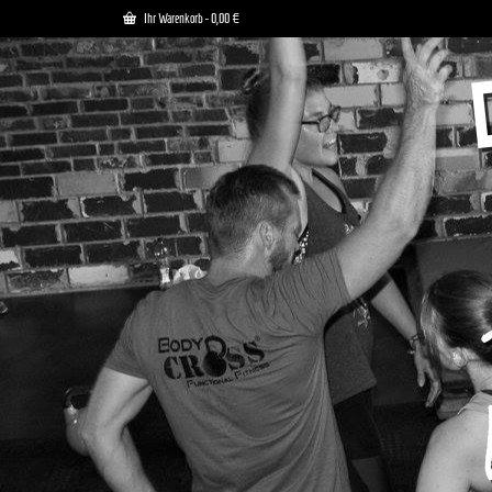
Ihr Warenkorb
-
0,00
€