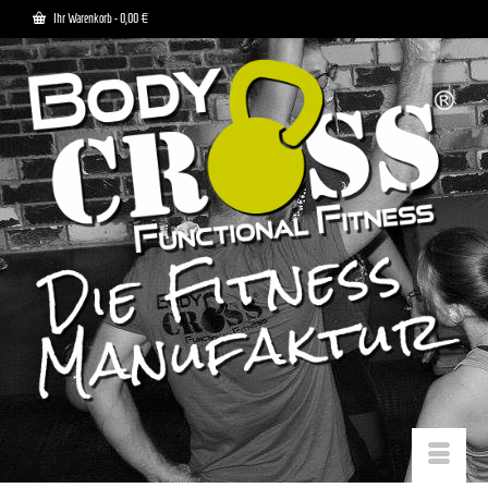
Ihr Warenkorb
-
0,00
€