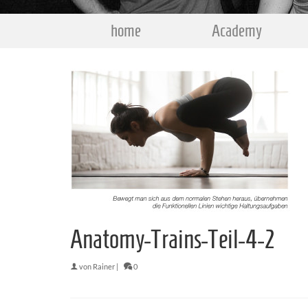
home
Academy
Anatomy-Trains-Teil-4-2
von
Rainer
|
0