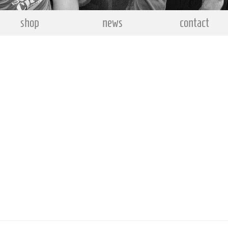
shop
news
contact