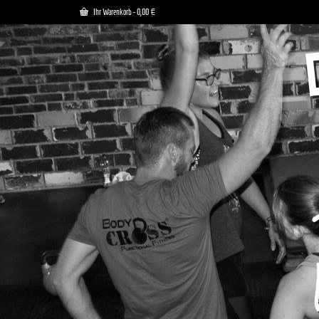
Ihr Warenkorb
-
0,00
€