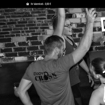
Ihr Warenkorb
-
0,00
€