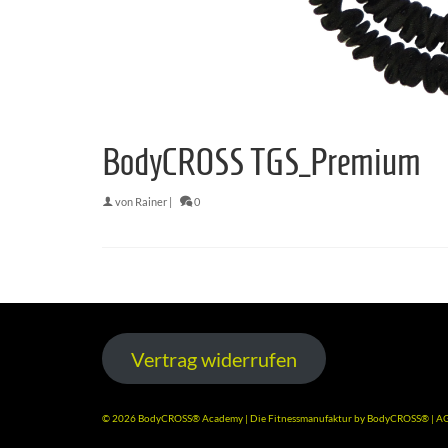
BodyCROSS TGS_Premium
von
Rainer
|
0
Vertrag widerrufen
© 2026 BodyCROSS® Academy | Die Fitnessmanufaktur by BodyCROSS® |
A