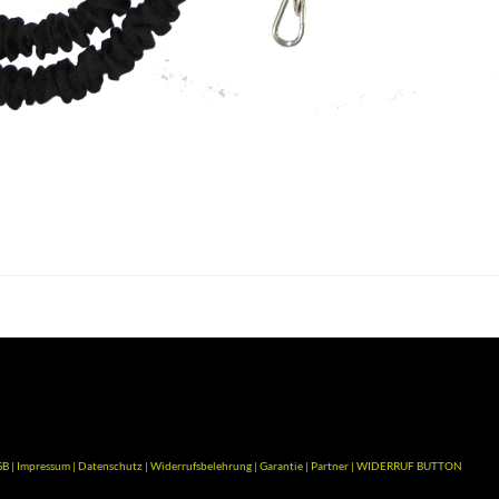
GB
|
Impressum
|
Datenschutz
|
Widerrufsbelehrung
|
Garantie
|
Partner
|
WIDERRUF BUTTON