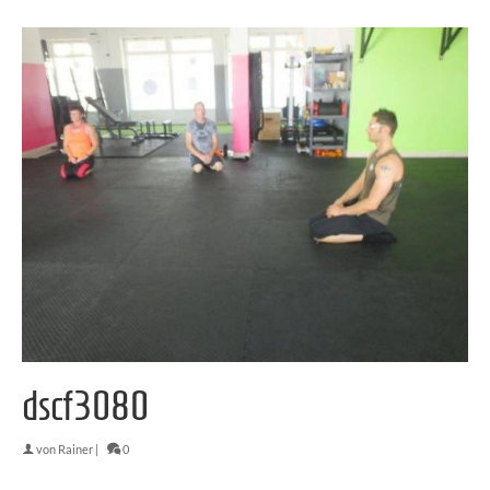
dscf3080
von
Rainer
|
0