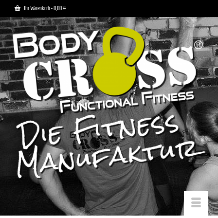
Ihr Warenkorb
-
0,00
€