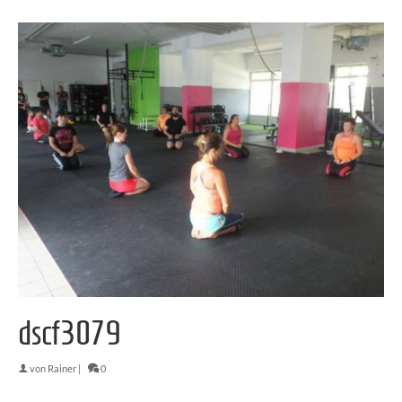
dscf3079
von
Rainer
|
0