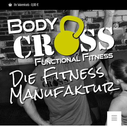
Ihr Warenkorb
-
0,00
€