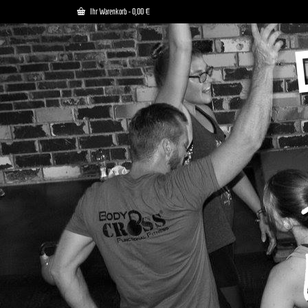
Ihr Warenkorb
-
0,00
€