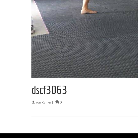
dscf3063
von
Rainer
|
0