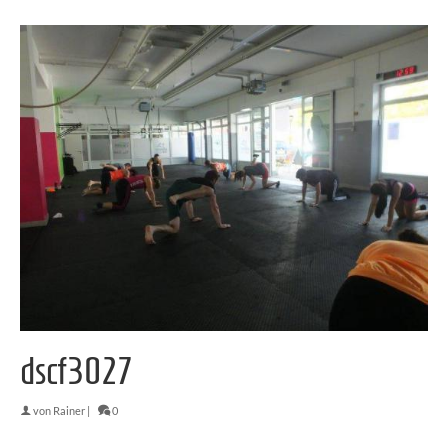
dscf3027
von
Rainer
|
0