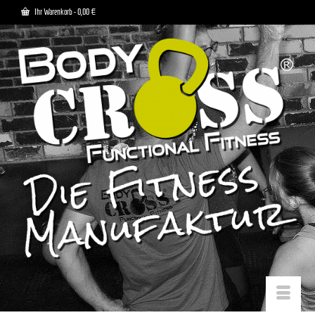
Ihr Warenkorb
-
0,00
€