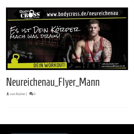
Neureichenau_Flyer_Mann
von
Rainer
|
0