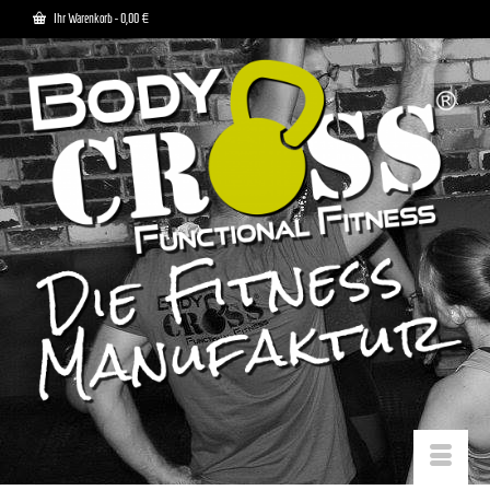
Ihr Warenkorb
-
0,00
€