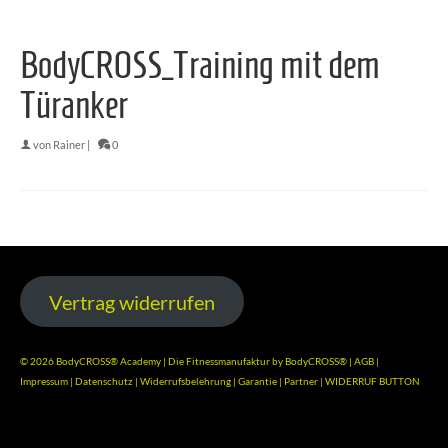
BodyCROSS_Training mit dem
Türanker
von
Rainer
|
0
Vertrag widerrufen
© 2026 BodyCROSS® Academy | Die Fitnessmanufaktur by BodyCROSS® |
AGB
|
Impressum
|
Datenschutz
|
Widerrufsbelehrung
|
Garantie
|
Partner
|
WIDERRUF BUTTON