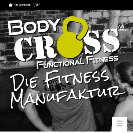
Ihr Warenkorb
-
0,00
€