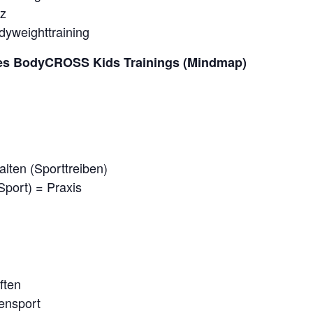
tz
dyweighttraining
ines BodyCROSS Kids Trainings (Mindmap)
lten (Sporttreiben)
port) = Praxis
ften
ensport