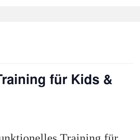
aining für Kids &
tionelles Training für