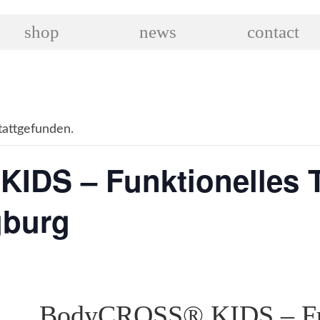
shop
news
contact
tattgefunden.
DS – Funktionelles Tr
gburg
BodyCROSS® KIDS – Funk