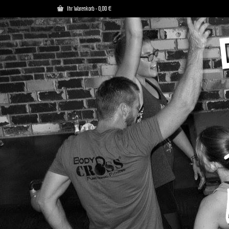
Ihr Warenkorb
-
0,00
€