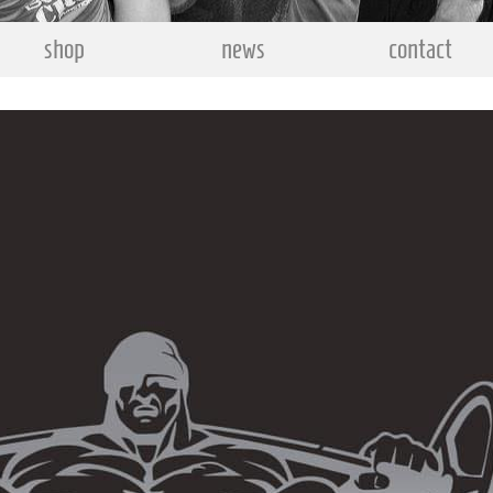
shop
news
contact