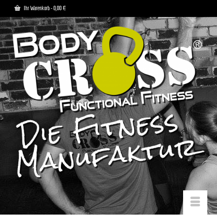
Ihr Warenkorb
-
0,00
€