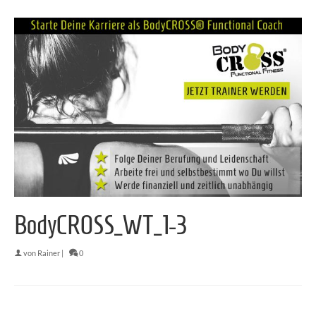
BodyCROSS_WT_1-3
von
Rainer
|
0