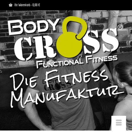
Ihr Warenkorb
-
0,00
€