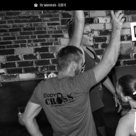
Ihr Warenkorb
-
0,00
€