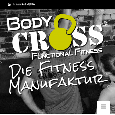
Ihr Warenkorb
-
0,00
€