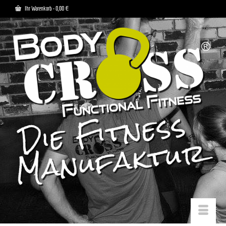
Ihr Warenkorb
-
0,00
€