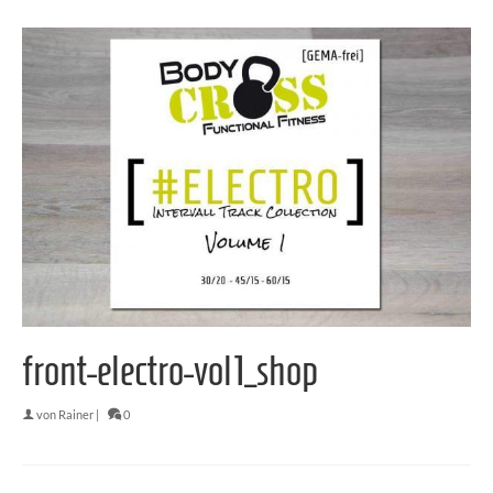
front-electro-vol1_shop
von
Rainer
|
0