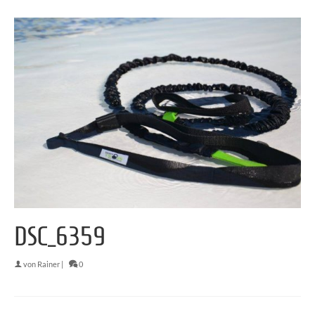
DSC_6359
von
Rainer
|
0