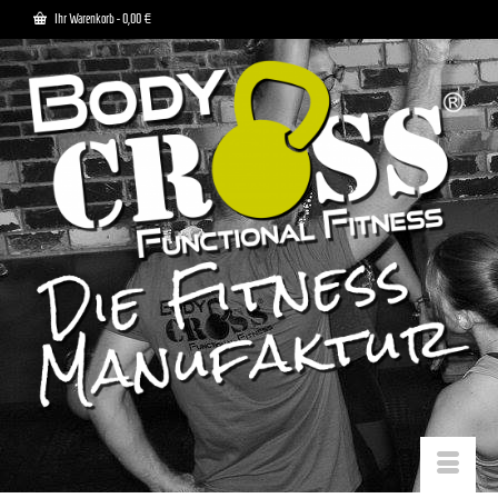
Ihr Warenkorb
-
0,00
€