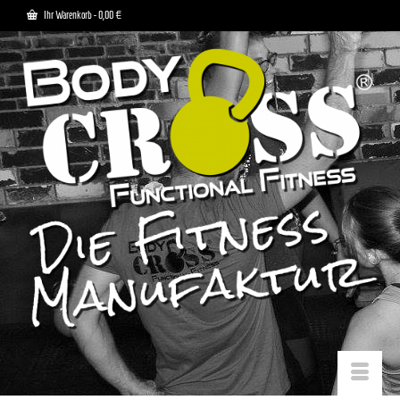
Ihr Warenkorb
-
0,00
€