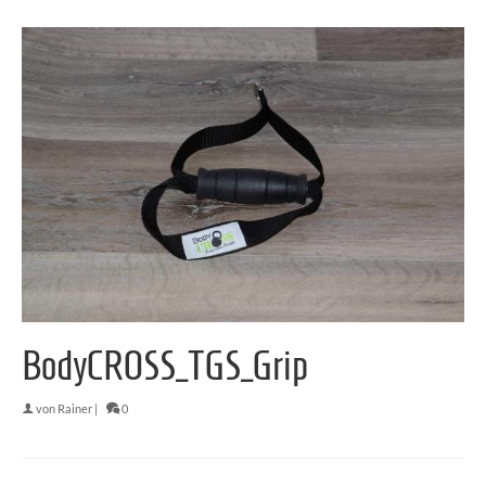
BodyCROSS_TGS_Grip
von
Rainer
|
0