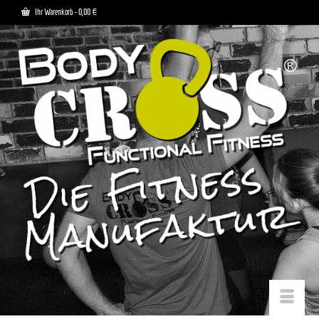
Ihr Warenkorb
-
0,00
€