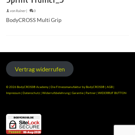
von
Rainer
|
0
BodyCROSS Multi Grip
Vertrag widerrufen
© 2026 BodyCROSS® Academy | Die Fitnessmanufaktur by BodyCROSS® |
AGB
|
Impressum
|
Datenschutz
|
Widerrufsbelehrung
|
Garantie
|
Partner
|
WIDERRUF BUTTON