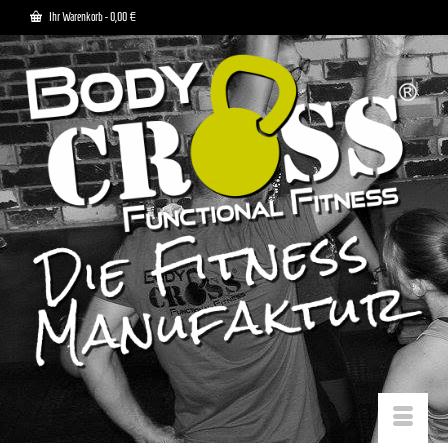
Ihr Warenkorb
-
0,00
€