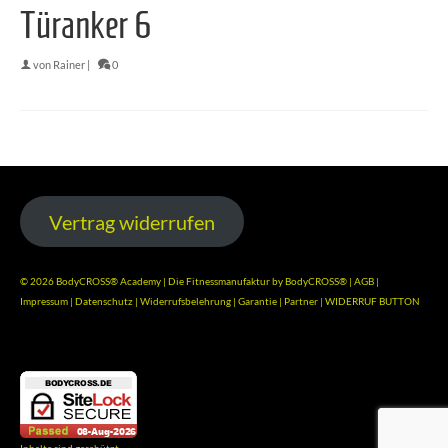
Türanker 6
von
Rainer
|
0
Vertrag widerrufen
© 2026 BodyCROSS® Academy | Die Fitnessmanufaktur by BodyCROSS® |
AGB
|
Impressum
|
Datenschutz
|
Widerrufsbelehrung
|
Garantie
|
Partner
|
WIDERRUF BUTTON