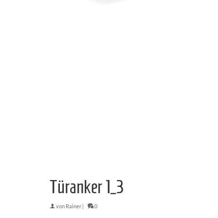
Türanker 1_3
von
Rainer
|
0