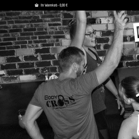
Ihr Warenkorb
-
0,00
€