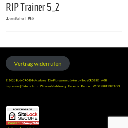
RIP Trainer 5_2
von
Rainer
|
0
Vertrag widerrufen
© 2026 BodyCROSS® Academy | Die Fitnessmanufaktur by BodyCROSS® |
AGB
|
Impressum
|
Datenschutz
|
Widerrufsbelehrung
|
Garantie
|
Partner
|
WIDERRUF BUTTON