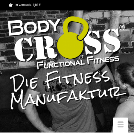
Ihr Warenkorb
-
0,00
€