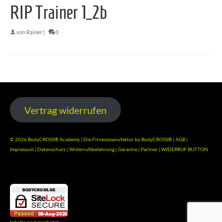
RIP Trainer 1_2b
von
Rainer
|
0
Vertrag widerrufen
© 2026 BodyCROSS® Academy | Die Fitnessmanufaktur by BodyCROSS® |
AGB
|
Impressum
|
Datenschutz
|
Widerrufsbelehrung
|
Garantie
|
Partner
|
WIDERRUF BUTTON