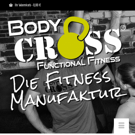
Ihr Warenkorb
-
0,00
€