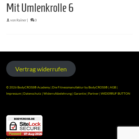
Mit Umlenkrolle 6
von
Rainer
|
0
Vertrag widerrufen
© 2026 BodyCROSS® Academy | Die Fitnessmanufaktur by BodyCROSS® |
AGB
|
Impressum
|
Datenschutz
|
Widerrufsbelehrung
|
Garantie
|
Partner
|
WIDERRUF BUTTON