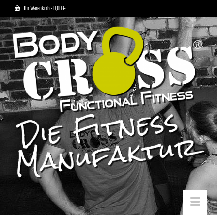
Ihr Warenkorb
-
0,00
€