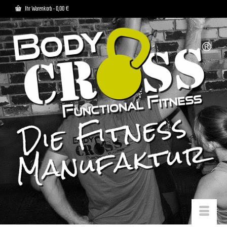
Ihr Warenkorb
-
0,00
€