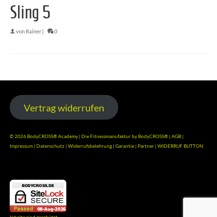
Sling 5
von
Rainer
|
0
Vertrag widerrufen
© 2026 BodyCROSS® Academy | Die Fitnessmanufaktur by BodyCROSS® |
AGB
|
Impressum
|
Datenschutz
|
Widerrufsbelehrung
|
Garantie
|
Partner
|
WIDERRUF BUTTON