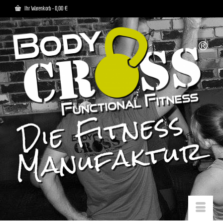
Ihr Warenkorb
-
0,00
€