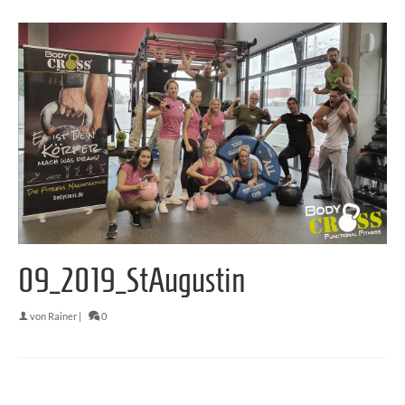
09_2019_StAugustin
von
Rainer
|
0