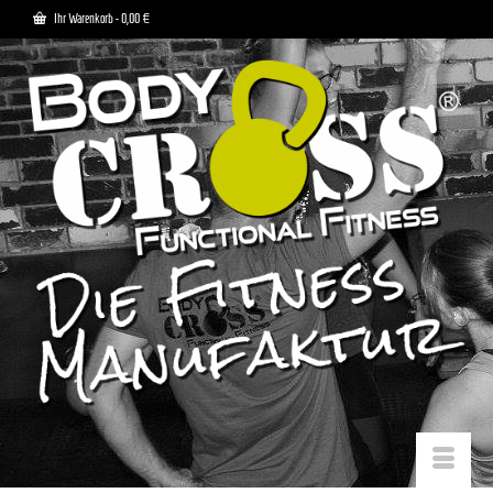
Ihr Warenkorb
-
0,00
€