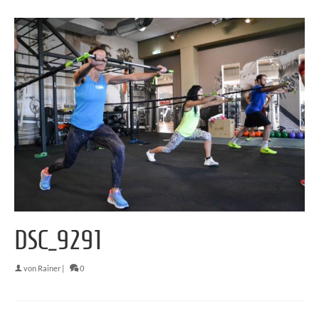
DSC_9291
von
Rainer
|
0