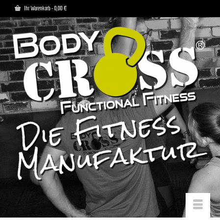
Ihr Warenkorb
-
0,00
€