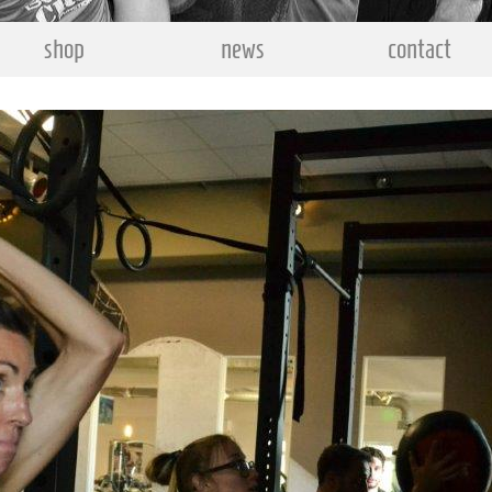
shop
news
contact