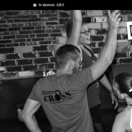
Ihr Warenkorb
-
0,00
€