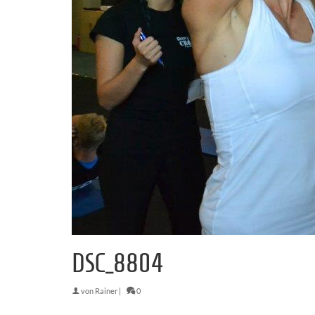
DSC_8804
von
Rainer
|
0