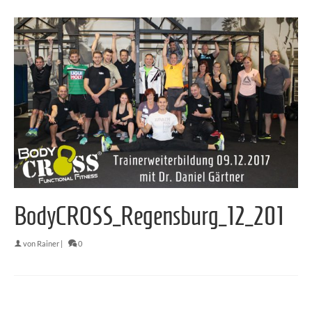
BodyCROSS_Regensburg_12_201
von
Rainer
|
0