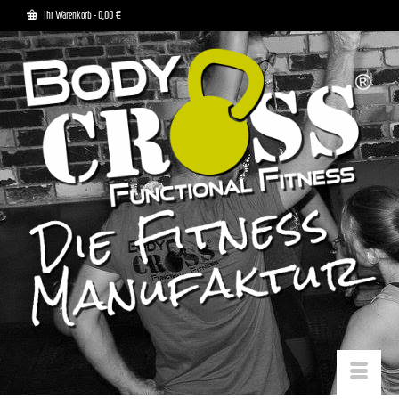
Ihr Warenkorb
-
0,00
€