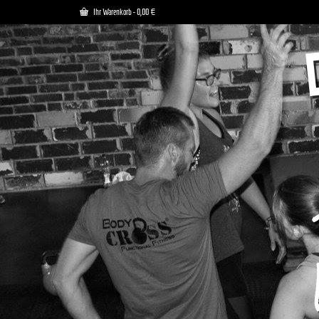
Ihr Warenkorb
-
0,00
€