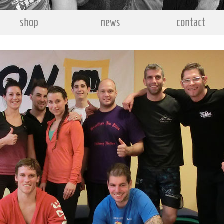
shop
news
contact