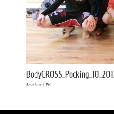
BodyCROSS_Pocking_10_201
von
Rainer
|
0