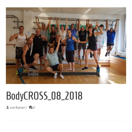
BodyCROSS_08_2018
von
Rainer
|
0