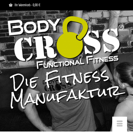
Ihr Warenkorb
-
0,00
€