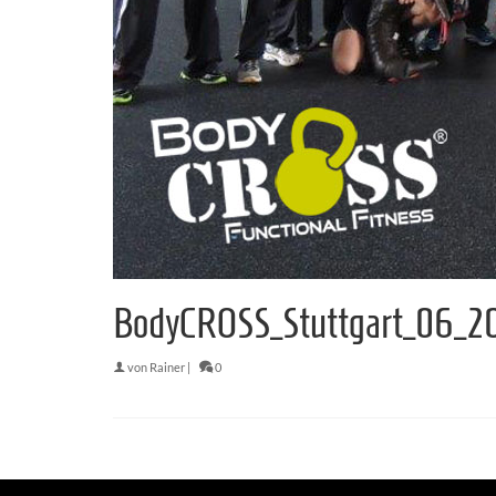
BodyCROSS_Stuttgart_06_2
von
Rainer
|
0