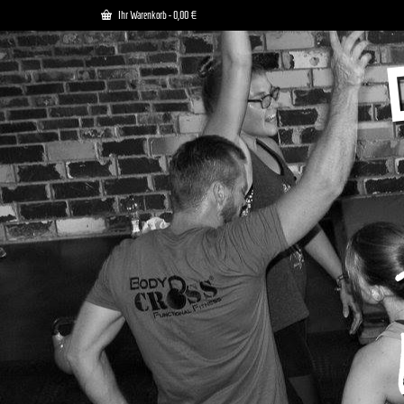
Ihr Warenkorb
-
0,00
€