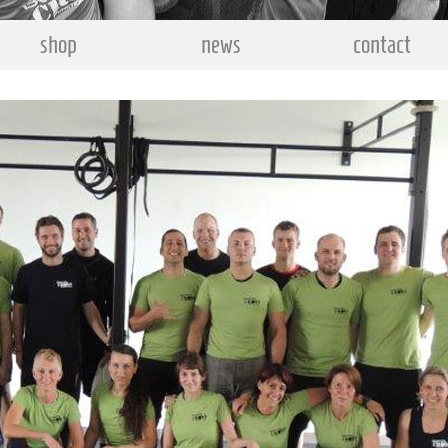
shop
news
contact