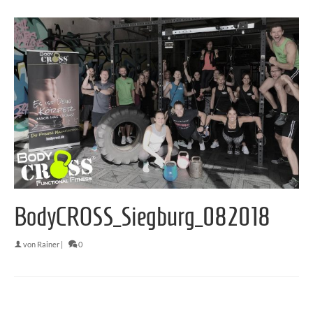
BodyCROSS_Siegburg_082018
von
Rainer
|
0