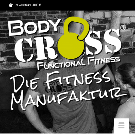
Ihr Warenkorb
-
0,00
€