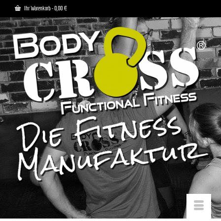
Ihr Warenkorb
-
0,00
€