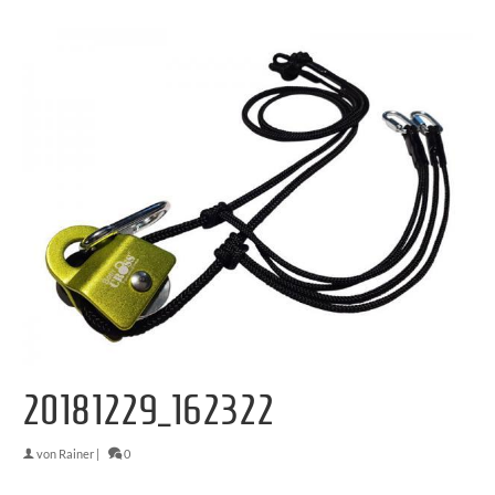
20181229_162322
von
Rainer
|
0