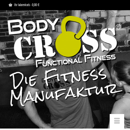
Ihr Warenkorb
-
0,00
€