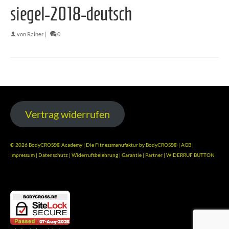
siegel-2018-deutsch
von
Rainer
|
0
Vertrag widerrufen
© 2026 BodyCROSS® Academy | Die Fitnessmanufaktur by BodyCROSS® |
AGB
|
Impressum
|
Datenschutz
|
Widerrufsbelehrung
|
Garantie
|
Partner
|
WIDERRUF BUTTON