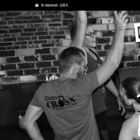
Ihr Warenkorb
-
0,00
€