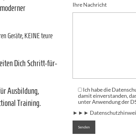
Ihre Nachricht
 moderner
ren Geräte, KEINE teure
ten Dich Schritt-für-
Ich habe die Datensch
für Ausbildung,
damit einverstanden, d
unter Anwendung der D
ional Training.
►►► Datenschutzhinwei